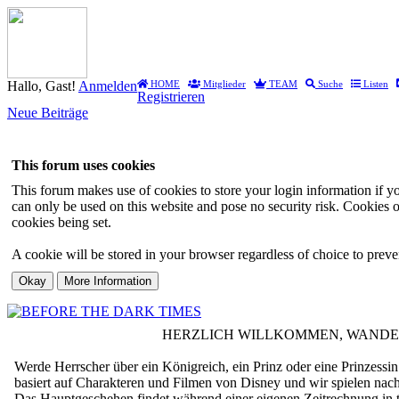
Hallo, Gast!
Anmelden
HOME
Mitglieder
TEAM
Suche
Listen
Registrieren
Neue Beiträge
This forum uses cookies
This forum makes use of cookies to store your login information if you
can only be used on this website and pose no security risk. Cookies o
cookies being set.
A cookie will be stored in your browser regardless of choice to preven
HERZLICH WILLKOMMEN, WAND
Werde Herrscher über ein Königreich, ein Prinz oder eine Prinzessi
basiert auf Charakteren und Filmen von Disney und wir spielen nac
Das Hauptgeschehen findet während einer eigenen Zeitrechnung in te