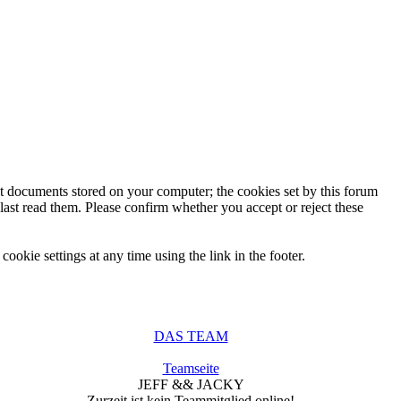
ext documents stored on your computer; the cookies set by this forum
last read them. Please confirm whether you accept or reject these
ookie settings at any time using the link in the footer.
DAS TEAM
Teamseite
JEFF && JACKY
Zurzeit ist kein Teammitglied online!