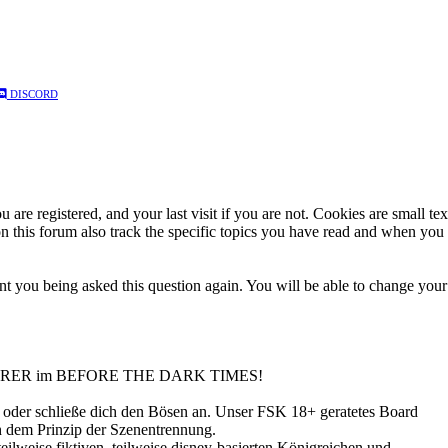
DISCORD
 are registered, and your last visit if you are not. Cookies are small t
n this forum also track the specific topics you have read and when you 
t you being asked this question again. You will be able to change your c
ERER
im BEFORE THE DARK TIMES!
n oder schließe dich den Bösen an. Unser FSK 18+ geratetes Board
h dem Prinzip der Szenentrennung.
ilweise fiktiven, teilweise disney-basierten Königreichen und